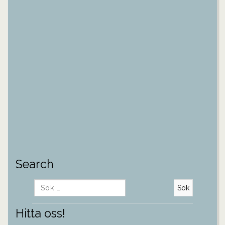
Search
Sök
efter:
Hitta oss!