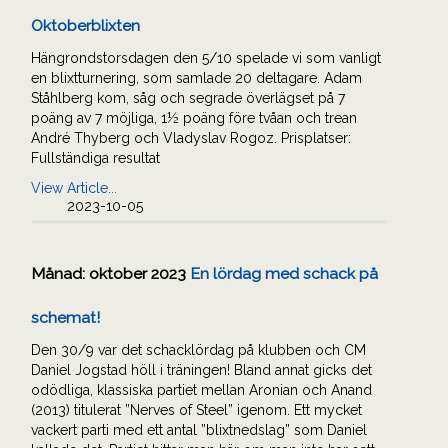
Oktoberblixten
Hängrondstorsdagen den 5/10 spelade vi som vanligt
en blixtturnering, som samlade 20 deltagare. Adam
Ståhlberg kom, såg och segrade överlägset på 7
poäng av 7 möjliga, 1½ poäng före tvåan och trean
André Thyberg och Vladyslav Rogoz. Prisplatser:
Fullständiga resultat
View Article...
2023-10-05
Månad:
oktober 2023
En lördag med schack på
schemat!
Den 30/9 var det schacklördag på klubben och CM
Daniel Jogstad höll i träningen! Bland annat gicks det
odödliga, klassiska partiet mellan Aronian och Anand
(2013) titulerat ”Nerves of Steel” igenom. Ett mycket
vackert parti med ett antal ”blixtnedslag” som Daniel