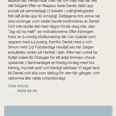
kallade det. Partiet hittar man här om man inte har sett
det tidigare! Efter en fikapaus hade Daniel ställt upp
pussel på sammanlagt 17 bräden i svårighetsgrader
från lätt ända upp till omöjligt. Deltagarna fick skriva ner
sina lösningar som sedan kunde kontrolleras av Daniel.
Och inte räckte det med någon första drag inte, utan
”Jag vill ha matt!” var instruktionerna. Efter träningen
hölls en 5-rondig blixtturnering där Leo slutade som
segrare med 4.5 poäng, framför Daniel med 4 och
Simon med 3.5! Fullständiga resultat ses här. Dagen
avslutades sedan på Hamlet i stan. (Men kan också ha
flyttat vidare till Ölstugan för ett antal timmars chock-
spelande…) Sammantaget en trevlig lördag med bra
träning, mycket spel och trevligt sällskap! Vi säger tack
till Daniel och alla som deltog för den här gången, och
välkomna åter nästa schacklördag!
View Article...
2023-10-01