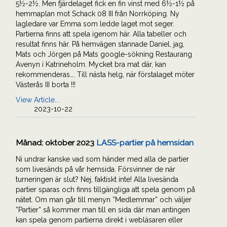
5½-2½. Men fjärdelaget fick en fin vinst med 6½-1½ på
hemmaplan mot Schack 08 III från Norrköping. Ny
lagledare var Emma som ledde laget mot seger.
Partierna finns att spela igenom här. Alla tabeller och
resultat finns här. På hemvägen stannade Daniel, jag,
Mats och Jörgen på Mats google-sökning Restaurang
Avenyn i Katrineholm. Mycket bra mat där, kan
rekommenderas…. Till nästa helg, när förstalaget möter
Västerås III borta !!!
View Article...
2023-10-22
Månad:
oktober 2023
LASS-partier på hemsidan
Ni undrar kanske vad som händer med alla de partier
som livesänds på vår hemsida. Försvinner de när
turneringen är slut? Nej, faktiskt inte! Alla livesända
partier sparas och finns tillgängliga att spela genom på
nätet. Om man går till menyn ”Medlemmar” och väljer
”Partier” så kommer man till en sida där man antingen
kan spela genom partierna direkt i webläsaren eller