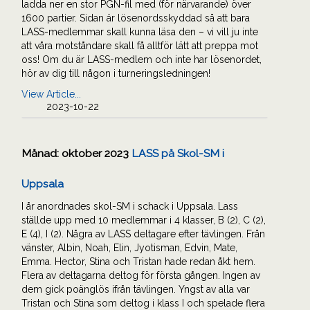
ladda ner en stor PGN-fil med (för närvarande) över
1600 partier. Sidan är lösenordsskyddad så att bara
LASS-medlemmar skall kunna läsa den – vi vill ju inte
att våra motståndare skall få alltför lätt att preppa mot
oss! Om du är LASS-medlem och inte har lösenordet,
hör av dig till någon i turneringsledningen!
View Article...
2023-10-22
Månad:
oktober 2023
LASS på Skol-SM i
Uppsala
I år anordnades skol-SM i schack i Uppsala. Lass
ställde upp med 10 medlemmar i 4 klasser, B (2), C (2),
E (4), I (2). Några av LASS deltagare efter tävlingen. Från
vänster, Albin, Noah, Elin, Jyotisman, Edvin, Mate,
Emma. Hector, Stina och Tristan hade redan åkt hem.
Flera av deltagarna deltog för första gången. Ingen av
dem gick poänglös ifrån tävlingen. Yngst av alla var
Tristan och Stina som deltog i klass I och spelade flera