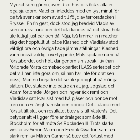
Mycket som går nu, även Rizo hos oss fick ställa in
pga sjukdom. Matchen inleddes med en tyst minut för
de två svenskar som avled till följd av terrorattacken i
Bryssel. En fin gest, dock stod jag bredvid Vladislav
som är ukrainare och det hela kändes på det stora hela
lite futtigt just där och då. Nåja, två timmar in i matcher
såg det hoppfullt ut, både Klashed och Vladislav stod
väldigt bra och övriga hade jämna ställningar. Klashed
vann också väldigt övertygande, Mats spelade remi på
förstabordet och höll därigenom sin streak i liv (han
förlorade första comeback-partiet i LASS seriespel och
det vill han inte göra om, så han har inte förlorat sen
dess). Men nu började det se lite jobbigt ut på många
ställen. Det slutade inte bättre än att jag, Jogstad och
Adam förlorade. Jörgen och Ingvar fick remi och
Vladislav satt kvar sist med två pjäser och bonde mot
torn och en långt framskriden bonde. Det slutade med
förslut till slut och resultatet blev 5-3 till Västerås. Det
betyder att vi ligger före andralaget som åkte till
Stockholm för att möta SK Rockaden III. Trots starka
vinster av Simon Malm och Fredrik Qwarfort samt en
stark remi av Mårten Garner så blev det förlust med