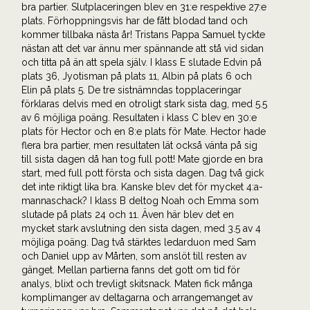
bra partier. Slutplaceringen blev en 31:e respektive 27:e
plats. Förhoppningsvis har de fått blodad tand och
kommer tillbaka nästa år! Tristans Pappa Samuel tyckte
nästan att det var ännu mer spännande att stå vid sidan
och titta på än att spela själv. I klass E slutade Edvin på
plats 36, Jyotisman på plats 11, Albin på plats 6 och
Elin på plats 5. De tre sistnämndas topplaceringar
förklaras delvis med en otroligt stark sista dag, med 5.5
av 6 möjliga poäng. Resultaten i klass C blev en 30:e
plats för Hector och en 8:e plats för Mate. Hector hade
flera bra partier, men resultaten lät också vänta på sig
till sista dagen då han tog full pott! Mate gjorde en bra
start, med full pott första och sista dagen. Dag två gick
det inte riktigt lika bra. Kanske blev det för mycket 4:a-
mannaschack? I klass B deltog Noah och Emma som
slutade på plats 24 och 11. Även här blev det en
mycket stark avslutning den sista dagen, med 3.5 av 4
möjliga poäng. Dag två stärktes ledarduon med Sam
och Daniel upp av Mårten, som anslöt till resten av
gänget. Mellan partierna fanns det gott om tid för
analys, blixt och trevligt skitsnack. Maten fick många
komplimanger av deltagarna och arrangemanget av