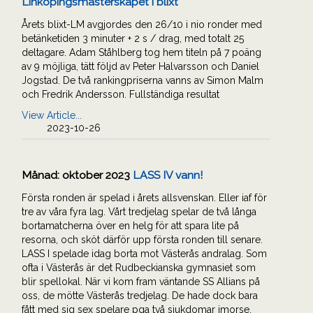
Linköpingsmästerskapet i blixt
Årets blixt-LM avgjordes den 26/10 i nio ronder med
betänketiden 3 minuter + 2 s / drag, med totalt 25
deltagare. Adam Ståhlberg tog hem titeln på 7 poäng
av 9 möjliga, tätt följd av Peter Halvarsson och Daniel
Jogstad. De två rankingpriserna vanns av Simon Malm
och Fredrik Andersson. Fullständiga resultat
View Article...
2023-10-26
Månad:
oktober 2023
LASS IV vann!
Första ronden är spelad i årets allsvenskan. Eller iaf för
tre av våra fyra lag. Vårt tredjelag spelar de två långa
bortamatcherna över en helg för att spara lite på
resorna, och sköt därför upp första ronden till senare.
LASS I spelade idag borta mot Västerås andralag. Som
ofta i Västerås är det Rudbeckianska gymnasiet som
blir spellokal. När vi kom fram väntande SS Allians på
oss, de mötte Västerås tredjelag. De hade dock bara
fått med sig sex spelare pga två sjukdomar imorse.