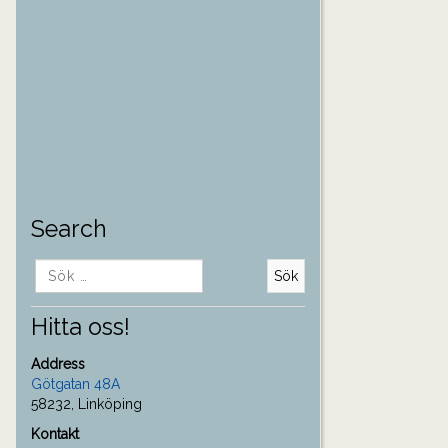
Search
Sök
efter:
Hitta oss!
Address
Götgatan 48A
58232, Linköping
Kontakt