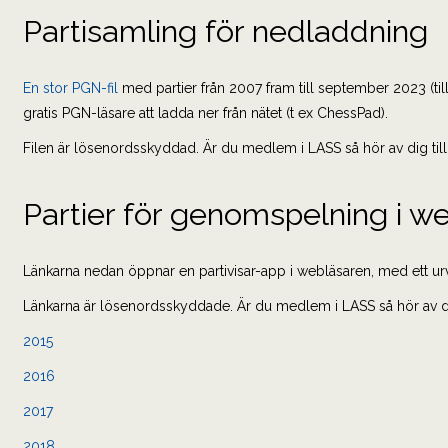
Partisamling för nedladdning
En stor PGN-fil
med partier från 2007 fram till september 2023 (t
gratis PGN-läsare att ladda ner från nätet (t ex ChessPad).
Filen är lösenordsskyddad. Är du medlem i LASS så hör av dig till s
Partier för genomspelning i w
Länkarna nedan öppnar en partivisar-app i webläsaren, med ett urval
Länkarna är lösenordsskyddade. Är du medlem i LASS så hör av dig t
2015
2016
2017
2018