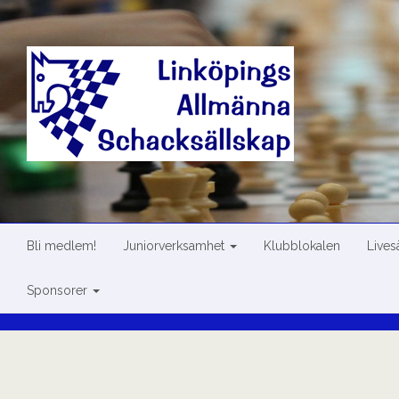
Skip
to
content
Bli medlem!
Juniorverksamhet
Klubblokalen
Live
Sponsorer