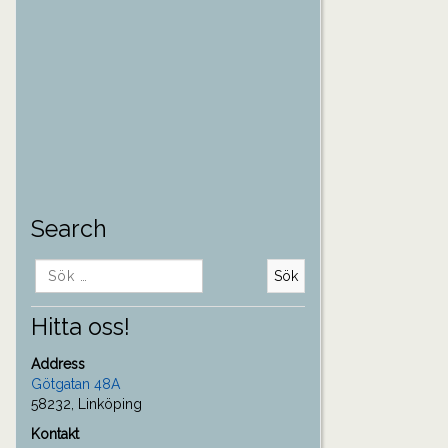
Search
Sök
efter:
Hitta oss!
Address
Götgatan 48A
58232, Linköping
Kontakt