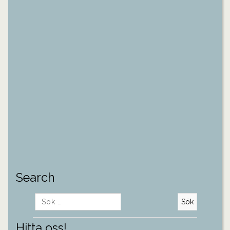
Search
Sök
efter:
Hitta oss!