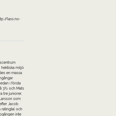
p://lass.no-
enscentrum
 hektiska miljö
nades en massa
amgångar
edan i första
på 3½ och Mats
 tre juniorer,
 Larsson som
efter Jacob
ratingtal och
ppgången inte