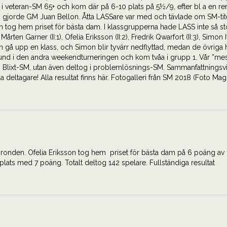
 i veteran-SM 65+ och kom där på 6-10 plats på 5½/9, efter bl a en rem
gjorde GM Juan Bellon. Åtta LASSare var med och tävlade om SM-titel
n tog hem priset för bästa dam. I klassgrupperna hade LASS inte så st
ten Garner (II:1), Ofelia Eriksson (II:2), Fredrik Qwarfort (II:3), Simon Iv
en gå upp en klass, och Simon blir tyvärr nedflyttad, medan de övriga
lund i den andra weekendturneringen och kom tvåa i grupp 1. Vår ”mes
h Blixt-SM, utan även deltog i problemlösnings-SM. Sammanfattningsv
 deltagare! Alla resultat finns här. Fotogalleri från SM 2018 (Foto Ma
M-ronden. Ofelia Eriksson tog hem priset för bästa dam på 6 poäng av 
lats med 7 poäng. Totalt deltog 142 spelare. Fullständiga resultat