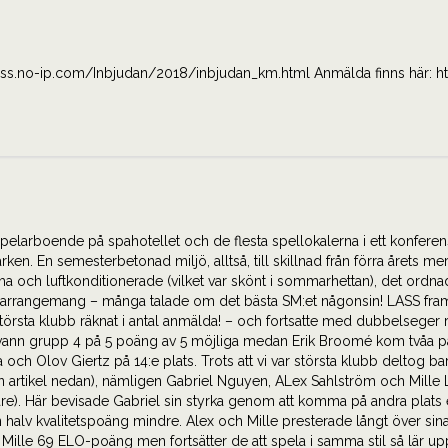
lass.no-ip.com/Inbjudan/2018/inbjudan_km.html Anmälda finns här: htt
pelarboende på spahotellet och de flesta spellokalerna i ett konfer
en. En semesterbetonad miljö, alltså, till skillnad från förra årets mer
ma och luftkonditionerade (vilket var skönt i sommarhettan), det ord
lyckat arrangemang – många talade om det bästa SM:et någonsin! LASS fr
törsta klubb räknat i antal anmälda! – och fortsatte med dubbelseger r
 vann grupp 4 på 5 poäng av 5 möjliga medan Erik Broomé kom tvåa 
h Olov Giertz på 14:e plats. Trots att vi var största klubb deltog bara
n artikel nedan), nämligen Gabriel Nguyen, ALex Sahlström och Mille
re). Här bevisade Gabriel sin styrka genom att komma på andra plats 
v kvalitetspoäng mindre. Alex och Mille presterade långt över sina 
Mille 69 ELO-poäng men fortsätter de att spela i samma stil så lär u