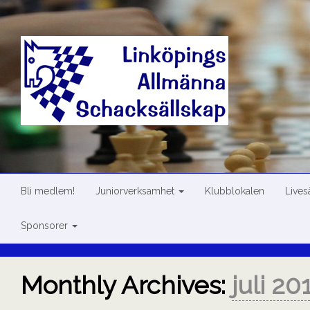
Skip
to
content
Bli medlem!
Juniorverksamhet
Klubblokalen
Live
Sponsorer
Monthly Archives:
juli 20