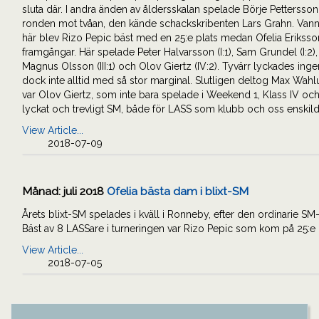
sluta där. I andra änden av åldersskalan spelade Börje Pettersson
ronden mot tvåan, den kände schackskribenten Lars Grahn. Vann 
här blev Rizo Pepic bäst med en 25:e plats medan Ofelia Eriksso
framgångar. Här spelade Peter Halvarsson (I:1), Sam Grundel (I:2), Mår
Magnus Olsson (III:1) och Olov Giertz (IV:2). Tyvärr lyckades ing
dock inte alltid med så stor marginal. Slutligen deltog Max Wah
var Olov Giertz, som inte bara spelade i Weekend 1, Klass IV oc
lyckat och trevligt SM, både för LASS som klubb och oss enskilda
View Article...
2018-07-09
Månad:
juli 2018
Ofelia bästa dam i blixt-SM
Årets blixt-SM spelades i kväll i Ronneby, efter den ordinarie S
Bäst av 8 LASSare i turneringen var Rizo Pepic som kom på 25:e p
View Article...
2018-07-05