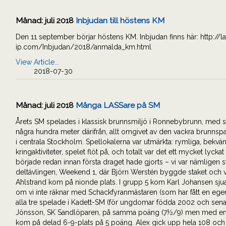
Månad:
juli 2018
Inbjudan till höstens KM
Den 11 september börjar höstens KM. Inbjudan finns här: http://
ip.com/Inbjudan/2018/anmalda_km.html
View Article...
2018-07-30
Månad:
juli 2018
Många LASSare på SM
Årets SM spelades i klassisk brunnsmiljö i Ronnebybrunn, med s
några hundra meter därifrån, allt omgivet av den vackra brunnspark
i centrala Stockholm. Spellokalerna var utmärkta: rymliga, bekvä
kringaktiviteter, spelet flöt på, och totalt var det ett mycket 
började redan innan första draget hade gjorts – vi var nämligen s
deltävlingen, Weekend 1, där Björn Werstén byggde staket och
Ahlstrand kom på nionde plats. I grupp 5 kom Karl Johansen sjua oc
om vi inte räknar med Schackfyranmästaren (som har fått en ege
alla tre spelade i Kadett-SM (för ungdomar födda 2002 och sena
Jönsson, SK Sandlöparen, på samma poäng (7½/9) men med en hal
kom på delad 6-9-plats på 5 poäng. Alex gick upp hela 108 och 