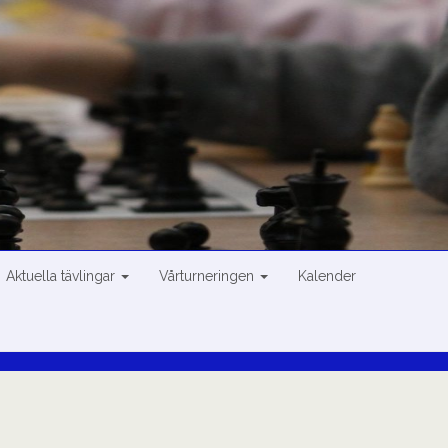
Aktuella tävlingar
Vårturneringen
Kalender