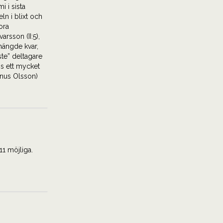
i i sista
n i blixt och
ora
arsson (II:5),
 hängde kvar,
te” deltagare
is ett mycket
gnus Olsson)
11 möjliga.