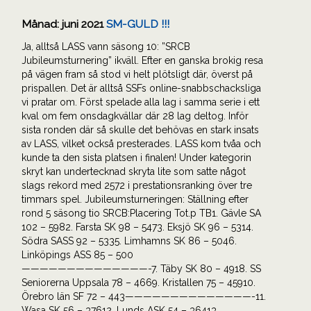
Månad:
juni 2021
SM-GULD !!!
Ja, alltså LASS vann säsong 10: ”SRCB
Jubileumsturnering” ikväll. Efter en ganska brokig resa
på vägen fram så stod vi helt plötsligt där, överst på
prispallen. Det är alltså SSFs online-snabbschacksliga
vi pratar om. Först spelade alla lag i samma serie i ett
kval om fem onsdagkvällar där 28 lag deltog. Inför
sista ronden där så skulle det behövas en stark insats
av LASS, vilket också presterades. LASS kom tvåa och
kunde ta den sista platsen i finalen! Under kategorin
skryt kan undertecknad skryta lite som satte något
slags rekord med 2572 i prestationsranking över tre
timmars spel. Jubileumsturneringen: Ställning efter
rond 5 säsong tio SRCB:Placering Tot.p TB1. Gävle SA
102 – 5982. Farsta SK 98 – 5473. Eksjö SK 96 – 5314.
Södra SASS 92 – 5335. Limhamns SK 86 – 5046.
Linköpings ASS 85 – 500
——————————————-7. Täby SK 80 – 4918. SS
Seniorerna Uppsala 78 – 4669. Kristallen 75 – 45910.
Örebro län SF 72 – 443——————————————-11.
Wasa SK 56 – 37612. Lunds ASK 54 – 36413.