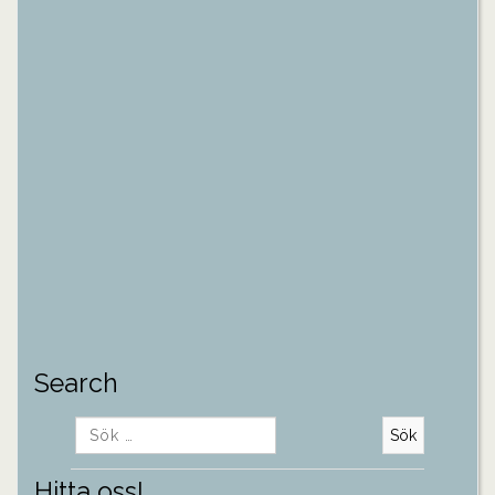
Search
Sök
efter:
Hitta oss!