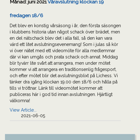
Månad:
juni 2021
Våravslutning klockan 19
fredagen 18/6
Det blev en konstig vårsäsong i år, den första säsongen
i klubbens historia utan något schack över brädet, men
en del nätschack blev det i alla fall, så den kan vara
värd ett litet avslutningsevenemang! Som i julas så kör
vi över nätet med ett videomöte för alla medlemmar
där vi kan umgås och prata schack och annat. Middag
blir tyvärr lite svårt att arrangera, men under mötet
kommer vi att arrangera en traditionsenlig frågesport,
och efter mötet blir det avslutningsblixt på Lichess. Vi
tänker dra igång klockan 19.00 den 18/6 och hålla på
tills vi tröttnar. Länk till videomötet kommer att
publiceras här i god tid innan avslutningen. Hjärtligt
välkomna!
View Article...
2021-06-05