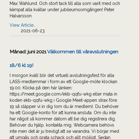
Max Wahlund. Och stort tack till alla som varit med och
kämpat alla kvällar under jubileumsomgången! Peter
Halvarsson
View Article...
2021-06-23
Månad:
juni 2021
Välkommen till våravslutningen
18/6 kl 19!
I morgon kväll blir det virtuell avslutningsfest för alla
LASS-medlemmar i form av ett Google-möte klockan
19.00. Klicka på den här länken:
https://meet.google.com/ekb-qqfu-wkg eller mata in
koden ekb-qqfu-wkg i Google Meet-appen strax före
19 så släpper vi in dig (om du är medlem). Du behöver
ha ett Google-konto för att kunna ansluta. Om du inte
har något så kommer datorn att be dig registrera dig.
Behöver du hjälp, kontakta mig. Webcamera behövs
inte men det är ju trevligt att se varandra. Vi börjar med
att umgås och prata schack och allt möjligt. Sedan