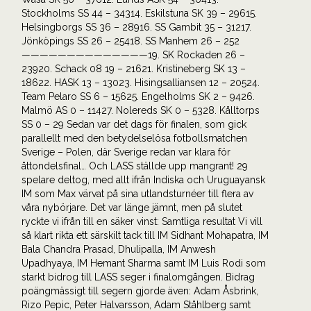
Stockholms SS 44 – 34314. Eskilstuna SK 39 – 29615.
Helsingborgs SS 36 – 28916. SS Gambit 35 – 31217.
Jönköpings SS 26 – 25418. SS Manhem 26 – 252
——————————————19. SK Rockaden 26 –
23920. Schack 08 19 – 21621. Kristineberg SK 13 –
18622. HASK 13 – 13023. Hisingsalliansen 12 – 20524.
Team Pelaro SS 6 – 15625. Engelholms SK 2 – 9426.
Malmö AS 0 – 11427. Nolereds SK 0 – 5328. Kålltorps
SS 0 – 29 Sedan var det dags för finalen, som gick
parallellt med den betydelselösa fotbollsmatchen
Sverige – Polen, där Sverige redan var klara för
åttondelsfinal… Och LASS ställde upp mangrant! 29
spelare deltog, med allt ifrån Indiska och Uruguayansk
IM som Max värvat på sina utlandsturnéer till flera av
våra nybörjare. Det var länge jämnt, men på slutet
ryckte vi ifrån till en säker vinst: Samtliga resultat Vi vill
så klart rikta ett särskilt tack till IM Sidhant Mohapatra, IM
Bala Chandra Prasad, Dhulipalla, IM Anwesh
Upadhyaya, IM Hemant Sharma samt IM Luis Rodi som
starkt bidrog till LASS seger i finalomgången. Bidrag
poängmässigt till segern gjorde även: Adam Åsbrink,
Rizo Pepic, Peter Halvarsson, Adam Ståhlberg samt