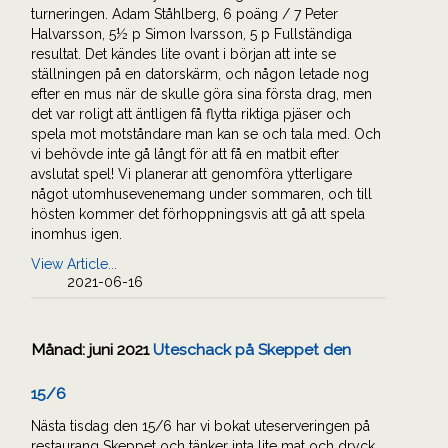
turneringen. Adam Ståhlberg, 6 poäng / 7 Peter
Halvarsson, 5½ p Simon Ivarsson, 5 p Fullständiga
resultat. Det kändes lite ovant i början att inte se
ställningen på en datorskärm, och någon letade nog
efter en mus när de skulle göra sina första drag, men
det var roligt att äntligen få flytta riktiga pjäser och
spela mot motståndare man kan se och tala med. Och
vi behövde inte gå långt för att få en matbit efter
avslutat spel! Vi planerar att genomföra ytterligare
något utomhusevenemang under sommaren, och till
hösten kommer det förhoppningsvis att gå att spela
inomhus igen.
View Article...
2021-06-16
Månad:
juni 2021
Uteschack på Skeppet den
15/6
Nästa tisdag den 15/6 har vi bokat uteserveringen på
restaurang Skeppet och tänker inta lite mat och dryck