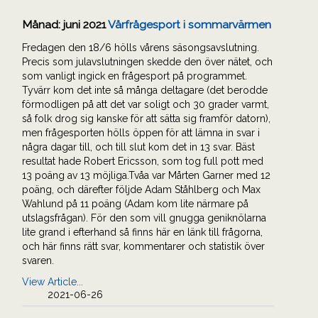
Månad:
juni 2021
Vårfrågesport i sommarvärmen
Fredagen den 18/6 hölls vårens säsongsavslutning.
Precis som julavslutningen skedde den över nätet, och
som vanligt ingick en frågesport på programmet.
Tyvärr kom det inte så många deltagare (det berodde
förmodligen på att det var soligt och 30 grader varmt,
så folk drog sig kanske för att sätta sig framför datorn),
men frågesporten hölls öppen för att lämna in svar i
några dagar till, och till slut kom det in 13 svar. Bäst
resultat hade Robert Ericsson, som tog full pott med
13 poäng av 13 möjliga.Tvåa var Mårten Garner med 12
poäng, och därefter följde Adam Ståhlberg och Max
Wahlund på 11 poäng (Adam kom lite närmare på
utslagsfrågan). För den som vill gnugga geniknölarna
lite grand i efterhand så finns här en länk till frågorna,
och här finns rätt svar, kommentarer och statistik över
svaren.
View Article...
2021-06-26