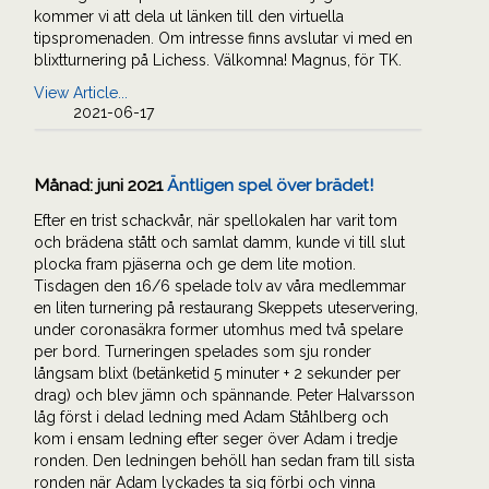
kommer vi att dela ut länken till den virtuella
tipspromenaden. Om intresse finns avslutar vi med en
blixtturnering på Lichess. Välkomna! Magnus, för TK.
View Article...
2021-06-17
Månad:
juni 2021
Äntligen spel över brädet!
Efter en trist schackvår, när spellokalen har varit tom
och brädena stått och samlat damm, kunde vi till slut
plocka fram pjäserna och ge dem lite motion.
Tisdagen den 16/6 spelade tolv av våra medlemmar
en liten turnering på restaurang Skeppets uteservering,
under coronasäkra former utomhus med två spelare
per bord. Turneringen spelades som sju ronder
långsam blixt (betänketid 5 minuter + 2 sekunder per
drag) och blev jämn och spännande. Peter Halvarsson
låg först i delad ledning med Adam Ståhlberg och
kom i ensam ledning efter seger över Adam i tredje
ronden. Den ledningen behöll han sedan fram till sista
ronden när Adam lyckades ta sig förbi och vinna