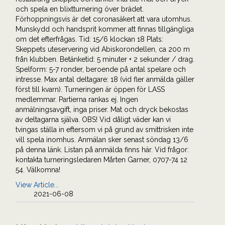
och spela en blixtturnering över brädet.
Förhoppningsvis är det coronasäkert att vara utomhus.
Munskydd och handsprit kommer att finnas tillgängliga
om det efterfrågas. Tid: 15/6 klockan 18 Plats:
Skeppets uteservering vid Abiskorondellen, ca 200 m
från klubben. Betänketid: 5 minuter + 2 sekunder / drag.
Spelform: 5-7 ronder, beroende på antal spelare och
intresse. Max antal deltagare: 18 (vid fler anmälda gäller
först till kvarn). Turneringen är öppen för LASS
medlemmar. Partierna rankas ej. Ingen
anmälningsavgift, inga priser. Mat och dryck bekostas
av deltagarna själva. OBS! Vid dåligt väder kan vi
tvingas ställa in eftersom vi på grund av smittrisken inte
vill spela inomhus. Anmälan sker senast söndag 13/6
på denna länk. Listan på anmälda finns här. Vid frågor:
kontakta turneringsledaren Mårten Garner, 0707-74 12
54. Välkomna!
View Article...
2021-06-08