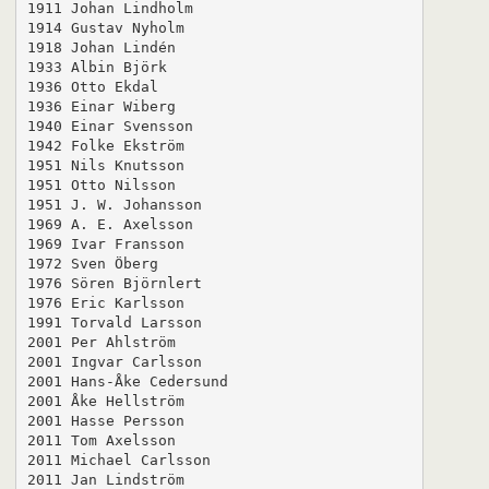
1911 Johan Lindholm

1914 Gustav Nyholm

1918 Johan Lindén

1933 Albin Björk

1936 Otto Ekdal

1936 Einar Wiberg

1940 Einar Svensson 

1942 Folke Ekström

1951 Nils Knutsson

1951 Otto Nilsson

1951 J. W. Johansson

1969 A. E. Axelsson

1969 Ivar Fransson

1972 Sven Öberg

1976 Sören Björnlert

1976 Eric Karlsson

1991 Torvald Larsson

2001 Per Ahlström

2001 Ingvar Carlsson

2001 Hans-Åke Cedersund

2001 Åke Hellström

2001 Hasse Persson

2011 Tom Axelsson

2011 Michael Carlsson

2011 Jan Lindström
