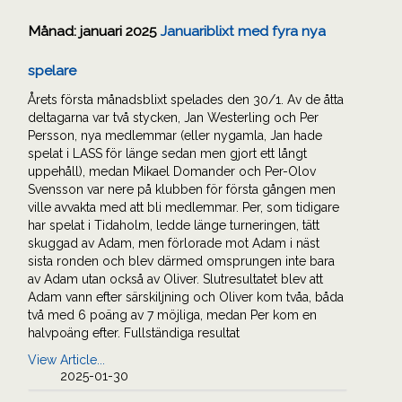
Månad:
januari 2025
Januariblixt med fyra nya
spelare
Årets första månadsblixt spelades den 30/1. Av de åtta
deltagarna var två stycken, Jan Westerling och Per
Persson, nya medlemmar (eller nygamla, Jan hade
spelat i LASS för länge sedan men gjort ett långt
uppehåll), medan Mikael Domander och Per-Olov
Svensson var nere på klubben för första gången men
ville avvakta med att bli medlemmar. Per, som tidigare
har spelat i Tidaholm, ledde länge turneringen, tätt
skuggad av Adam, men förlorade mot Adam i näst
sista ronden och blev därmed omsprungen inte bara
av Adam utan också av Oliver. Slutresultatet blev att
Adam vann efter särskiljning och Oliver kom tvåa, båda
två med 6 poäng av 7 möjliga, medan Per kom en
halvpoäng efter. Fullständiga resultat
View Article...
2025-01-30