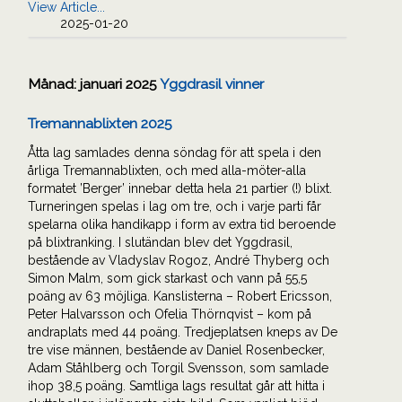
View Article...
2025-01-20
Månad:
januari 2025
Yggdrasil vinner
Tremannablixten 2025
Åtta lag samlades denna söndag för att spela i den
årliga Tremannablixten, och med alla-möter-alla
formatet ’Berger’ innebar detta hela 21 partier (!) blixt.
Turneringen spelas i lag om tre, och i varje parti får
spelarna olika handikapp i form av extra tid beroende
på blixtranking. I slutändan blev det Yggdrasil,
bestående av Vladyslav Rogoz, André Thyberg och
Simon Malm, som gick starkast och vann på 55,5
poäng av 63 möjliga. Kanslisterna – Robert Ericsson,
Peter Halvarsson och Ofelia Thörnqvist – kom på
andraplats med 44 poäng. Tredjeplatsen kneps av De
tre vise männen, bestående av Daniel Rosenbecker,
Adam Ståhlberg och Torgil Svensson, som samlade
ihop 38,5 poäng. Samtliga lags resultat går att hitta i