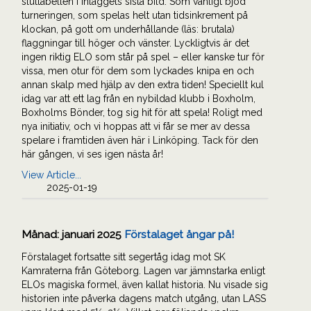
sluttabellen i inläggets sista bild. Som vanligt bjöd
turneringen, som spelas helt utan tidsinkrement på
klockan, på gott om underhållande (läs: brutala)
flaggningar till höger och vänster. Lyckligtvis är det
ingen riktig ELO som står på spel – eller kanske tur för
vissa, men otur för dem som lyckades knipa en och
annan skalp med hjälp av den extra tiden! Speciellt kul
idag var att ett lag från en nybildad klubb i Boxholm,
Boxholms Bönder, tog sig hit för att spela! Roligt med
nya initiativ, och vi hoppas att vi får se mer av dessa
spelare i framtiden även här i Linköping. Tack för den
här gången, vi ses igen nästa år!
View Article...
2025-01-19
Månad:
januari 2025
Förstalaget ångar på!
Förstalaget fortsatte sitt segertåg idag mot SK
Kamraterna från Göteborg. Lagen var jämnstarka enligt
ELOs magiska formel, även kallat historia. Nu visade sig
historien inte påverka dagens match utgång, utan LASS