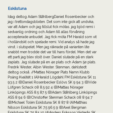
Eskilstuna
Idag deltog Adam StåhlbergDaniel Rosenbecker och
jag i trettondagsblixten. Det som inte gick att undvika,
var att Adam och jag tillslut fick mötas. jag bjöd remi i
sedvanlig ordning och Adam till allas förvåning
accepterade anbudet. Jag fick möta FM Harald som vit
i holländskt och spelade remi. Vid analys så hade jag
vinst. i slutspelet. Men jag räknade på varianten lite
snabbt men trodde det var till hans fördel. Men det var
ett parti jag blev stolt över. Daniel slutade på en stark
2aplats. Jag slutade på en 4e plats och Adam 5e plats.
Fredrik Wester, Albin Wester. Stenman, dahlstedt
deltog också. //Mattias Nörager Plats Namn Klubb
Poäng Kvalitét 1 (A)Harald Lögdahl FM Eskilstuna SK 11
93.5 2 (B)Daniel Rosenbecker Eslövs SK 9 94 3 (B)Vide
Löfgren Schack 08 8.5 92 4 (B)Mattias Nörager
Linköpings ASS 8.5 87 5 (B)Adam Ståhlberg Linköpings
ASS 8 94 6 (B)Christoffer Stenman Schack 08 8 94 7
(B)Michael Tolén Eskilstuna SK 8 87 8 (A)Matthias
Nilsson Eskilstuna SK 7.5 96.5 9 (B)Axel Bergman
Eskilstuna SK 7.5 84 10 (A)Anders Eriksson Västerås SK