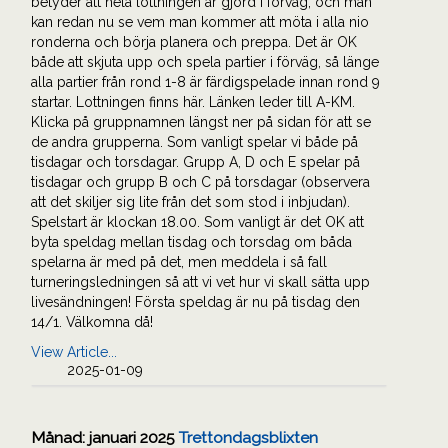
betyder att hela lottningen är gjord i förväg, och man
kan redan nu se vem man kommer att möta i alla nio
ronderna och börja planera och preppa. Det är OK
både att skjuta upp och spela partier i förväg, så länge
alla partier från rond 1-8 är färdigspelade innan rond 9
startar. Lottningen finns här. Länken leder till A-KM.
Klicka på gruppnamnen längst ner på sidan för att se
de andra grupperna. Som vanligt spelar vi både på
tisdagar och torsdagar. Grupp A, D och E spelar på
tisdagar och grupp B och C på torsdagar (observera
att det skiljer sig lite från det som stod i inbjudan).
Spelstart är klockan 18.00. Som vanligt är det OK att
byta speldag mellan tisdag och torsdag om båda
spelarna är med på det, men meddela i så fall
turneringsledningen så att vi vet hur vi skall sätta upp
livesändningen! Första speldag är nu på tisdag den
14/1. Välkomna då!
View Article...
2025-01-09
Månad:
januari 2025
Trettondagsblixten