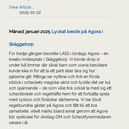
View Article...
2025-01-22
Månad:
januari 2025
Lyckat besök på Agora i
Skäggetorp
För tredje gången besökte LASS i lördags Agora – en
kreativ mötesplats i Skäggetorp. Vi körde drop in
under två timmar där såväl barn som vuxna besökare
kunde kika in för att ta ett parti eller lära sig hur
pjäserna går. Många var nyfikna och fick en första
inblick i schackets magiska värld och tyckte det var kul
och spännande – de som ville fick också ta med sig ett
schackbräde och regelhäfte hem för att fortsätta spela
med syskon och föräldrar därhemma. Vi har blivit
regelbundna gäster på Agora och fått till ett bra
samarbete, vilket märks bland annat genom att Agora
blir spellokal för skollag-DM och Schackfyranmästaren
senare i år.