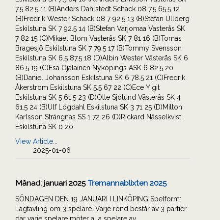
7.5 82.5 11 (B)Anders Dahlstedt Schack 08 7.5 65.5 12
(B)Fredrik Wester Schack 08 7 92.5 13 (B)Stefan Ullberg
Eskilstuna SK 7 92.5 14 (B)Stefan Varjomaa Västerås SK
7 82 15 (C)Mikael Blom Västerås SK 7 81 16 (B)Tomas
Bragesjö Eskilstuna SK 7 79.5 17 (B)Tommy Svensson
Eskilstuna SK 6.5 87.5 18 (D)Albin Wester Västerås SK 6
86.5 19 (C)Esa Ojalainen Nyköpings ASK 6 82.5 20
(B)Daniel Johansson Eskilstuna SK 6 78.5 21 (C)Fredrik
Åkerström Eskilstuna SK 5.5 67 22 (C)Ece Yigit
Eskilstuna SK 5 61.5 23 (D)Olle Sjölund Västerås SK 4
61.5 24 (B)Ulf Lögdahl Eskilstuna SK 3 71 25 (D)Milton
Karlsson Strängnäs SS 1 72 26 (D)Rickard Nässelkvist
Eskilstuna SK 0 20
View Article...
2025-01-06
Månad:
januari 2025
Tremannablixten 2025
SÖNDAGEN DEN 19 JANUARI I LINKÖPING Spelform:
Lagtävling om 3 spelare. Varje rond består av 3 partier
där varje spelare möter alla spelare av