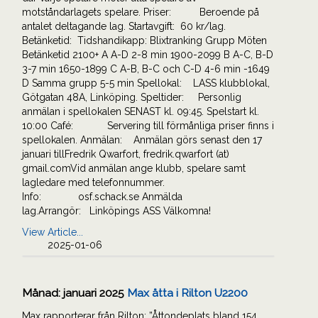
motståndarlagets spelare. Priser: Beroende på
antalet deltagande lag. Startavgift: 60 kr/lag.
Betänketid: Tidshandikapp: Blixtranking Grupp Möten
Betänketid 2100+ A A-D 2-8 min 1900-2099 B A-C, B-D
3-7 min 1650-1899 C A-B, B-C och C-D 4-6 min -1649
D Samma grupp 5-5 min Spellokal: LASS klubblokal,
Götgatan 48A, Linköping. Speltider: Personlig
anmälan i spellokalen SENAST kl. 09:45. Spelstart kl.
10:00 Café: Servering till förmånliga priser finns i
spellokalen. Anmälan: Anmälan görs senast den 17
januari tillFredrik Qwarfort, fredrik.qwarfort (at)
gmail.comVid anmälan ange klubb, spelare samt
lagledare med telefonnummer.
Info: osf.schack.se Anmälda
lag.Arrangör: Linköpings ASS Välkomna!
View Article...
2025-01-06
Månad:
januari 2025
Max åtta i Rilton U2200
Max rapporterar från Rilton: ”Åttondeplats bland 154