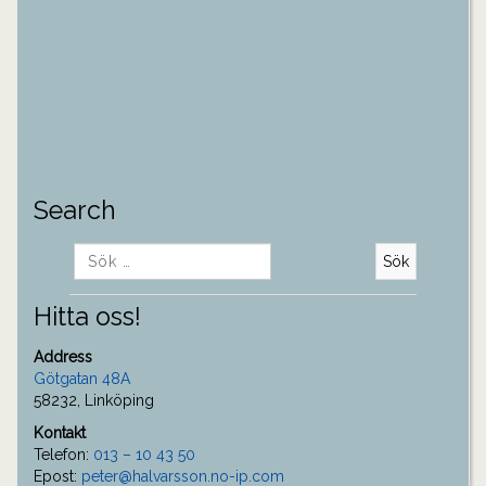
Search
Sök
efter:
Hitta oss!
Address
Götgatan 48A
58232, Linköping
Kontakt
Telefon:
013 – 10 43 50
Epost:
peter@halvarsson.no-ip.com