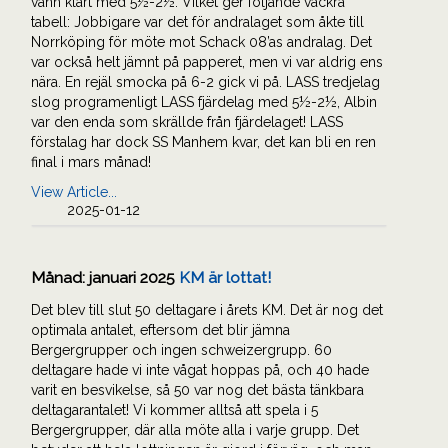
vann klart med 5½-2½. Vilket ger följande vackra
tabell: Jobbigare var det för andralaget som åkte till
Norrköping för möte mot Schack 08’as andralag. Det
var också helt jämnt på papperet, men vi var aldrig ens
nära. En rejäl smocka på 6-2 gick vi på. LASS tredjelag
slog programenligt LASS fjärdelag med 5½-2½, Albin
var den enda som skrällde från fjärdelaget! LASS
förstalag har dock SS Manhem kvar, det kan bli en ren
final i mars månad!
View Article...
2025-01-12
Månad:
januari 2025
KM är lottat!
Det blev till slut 50 deltagare i årets KM. Det är nog det
optimala antalet, eftersom det blir jämna
Bergergrupper och ingen schweizergrupp. 60
deltagare hade vi inte vågat hoppas på, och 40 hade
varit en besvikelse, så 50 var nog det bästa tänkbara
deltagarantalet! Vi kommer alltså att spela i 5
Bergergrupper, där alla möte alla i varje grupp. Det