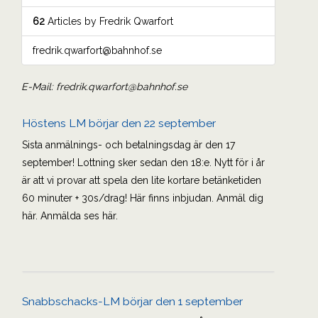
62
Articles by Fredrik Qwarfort
fredrik.qwarfort@bahnhof.se
email
E-Mail: fredrik.qwarfort@bahnhof.se
link
text
Höstens LM börjar den 22 september
to
author
Sista anmälnings- och betalningsdag är den 17
september! Lottning sker sedan den 18:e. Nytt för i år
är att vi provar att spela den lite kortare betänketiden
60 minuter + 30s/drag! Här finns inbjudan. Anmäl dig
här. Anmälda ses här.
Snabbschacks-LM börjar den 1 september