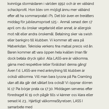
kvinnliga stormästaren i världen 1992 och är en välkänd
schackprofil. Hon blev om möjligt ännu mer välkänd
efter att ha sommarpratat i P1. Det blir även en trerätters
middag för jubileumspriset 125:-. Anmäl senast den 17
april om du önskar vegetariskt eller annat, är allergisk
mot nåt eller andra önskemål. Betalning sker via swish
eller bankgiro till klubben. Vi kommer att vara på
Matverkstan, Tekniska verkens fina matsal precis vid ån.
Baren kommer att vara öppen hela kvällen (man får
dock betala dryck själv). Alla LASS-are är välkomna,
gärna med respektive (eller föräldrar) denna gång!
Även f.d. LASS-are med anknytning till klubben är
också välkomna. Vill man bara lyssna på Pia Cramling
utan att äta går det såklart bra också! Vi öppnar dörren
kl 17. Pia börjar prata ca 17:30. Middagen serveras efter
föredraget kl 19 och pågår tills vi känner oss klara eller
senast kl 23… Hjärtligt välkomnaStyrelsen, LASS I
samarbete med