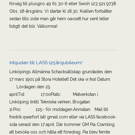
förväg till plusgiro 49 61 30-6 eller Swish 123 521 9738
Obs. 18-årsgräns. Vi startar kl 18.30. Kvällen fortsätter
sedan tills siste man går hem oavsett hur sent (eller
tidigt) det blir. Välkomna!
Inbjudan till LASS 125årsjubileum!
Linköpings Allmänna Schacksällskap grundades den
17 mars 1901 på Stora Hotellet! Det ska vi fira! Datum:
Lördagen den 25
aprilTid: 17:00Plats: Matverkstan i
Linköping (intill Tekniska verken, Brogatan
1).Pris: 125:- för middagen.Anmälan: Mail till
fredrik.qwarfort (at) gmail.com eller via LASS facebook-
sida senast den 17 april. Där kommer GM Pia Cramling
att besöka oss och hålla ett föredrag. Pia blev femte