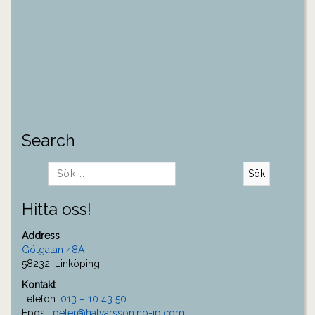
Search
Sök
efter:
Hitta oss!
Address
Götgatan 48A
58232, Linköping
Kontakt
Telefon:
013 – 10 43 50
Epost:
peter@halvarsson.no-ip.com