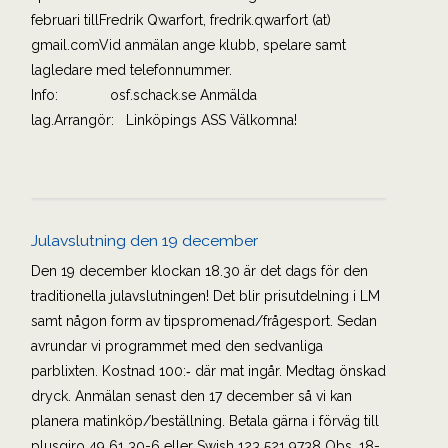
februari tillFredrik Qwarfort, fredrik.qwarfort (at)
gmail.comVid anmälan ange klubb, spelare samt
lagledare med telefonnummer.
Info: osf.schack.se Anmälda
lag.Arrangör: Linköpings ASS Välkomna!
Julavslutning den 19 december
Den 19 december klockan 18.30 är det dags för den
traditionella julavslutningen! Det blir prisutdelning i LM
samt någon form av tipspromenad/frågesport. Sedan
avrundar vi programmet med den sedvanliga
parblixten. Kostnad 100:‐ där mat ingår. Medtag önskad
dryck. Anmälan senast den 17 december så vi kan
planera matinköp/beställning. Betala gärna i förväg till
plusgiro 49 61 30-6 eller Swish 123 521 9738 Obs. 18-