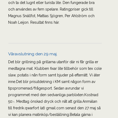
och ta det lugnt eller turista lite. Den fungerade bra
och användes av fem spelare. Ratingpriser gick till
Magnus Snällfot, Mattias Sjögren, Per Ahlström och
Noah Leijon. Resultat finns här.
Våravslutning den 29 maj.
Det blir grillning på grillarna utanför där ni får grilla er
medtagna mat. Klubben fixar lite tillbehör som tex cole
slaw, potatis i nån form samt bjuder på efterrätt. Vi äter
inne.Det blir prisutdelning i KM samt någon form av
tipspromenad/frågesport. Sedan avrundar vi
programmet med den sedvanliga parblixten.Kostnad
50:‐. Medtag önskad dryck och nåt att grilla.Anmälan
till fredrik.qwarfort (at) gmail.com senast den 27 maj så
vi kan planera matinköp/beställning.Betala gärna i