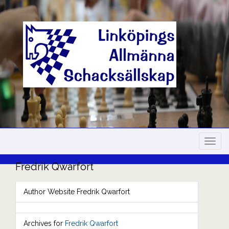
Skip
to
content
Navig
Fredrik
Qwarfort
Author Website Fredrik Qwarfort
Archives for
Fredrik Qwarfort