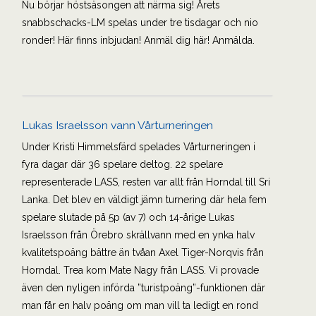
Nu börjar höstsäsongen att närma sig! Årets
snabbschacks-LM spelas under tre tisdagar och nio
ronder! Här finns inbjudan! Anmäl dig här! Anmälda.
Lukas Israelsson vann Vårturneringen
Under Kristi Himmelsfärd spelades Vårturneringen i
fyra dagar där 36 spelare deltog. 22 spelare
representerade LASS, resten var allt från Horndal till Sri
Lanka. Det blev en väldigt jämn turnering där hela fem
spelare slutade på 5p (av 7) och 14-årige Lukas
Israelsson från Örebro skrällvann med en ynka halv
kvalitetspoäng bättre än tvåan Axel Tiger-Norqvis från
Horndal. Trea kom Mate Nagy från LASS. Vi provade
även den nyligen införda ”turistpoäng”-funktionen där
man får en halv poäng om man vill ta ledigt en rond