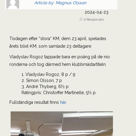
Article by: Magnus Olsson
Gravatar
link
2024-04-23
is
to
0 Responses
shown
author
here.
website
Clickable
or
Tisdagen efter ”stora” KM, dem 23 april, spelades
link
other
årets blixt-KM, som samlade 23 deltagare.
to
works.
Vladyslav Rogoz tappade bara en poäng på de nio
Author
magnus
ronderna och tog därmed hem klubbmästartiteln.
page.
1. Vladyslav Rogoz, 8 p / 9
2. Simon Olsson, 7 p
3. André Thyberg, 6½ p
Ratingpris: Christoffer Martinelle, 5½ p
Fullständiga resultat finns
här
.