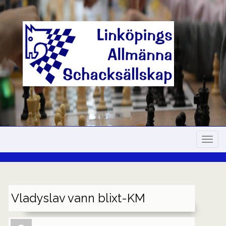
Skip
to
content
Navig
Vladyslav vann blixt-KM
Author
Authors