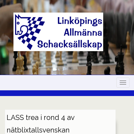
Skip
to
content
Navig
LASS trea i rond 4 av
nätblixtallsvenskan