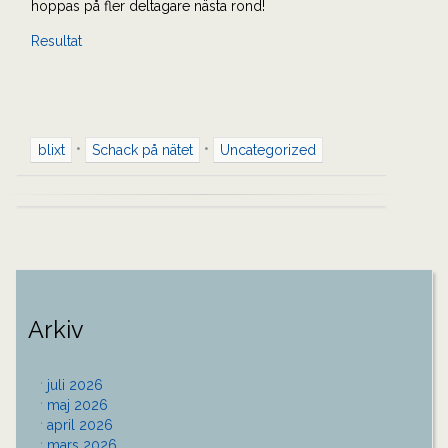
hoppas på fler deltagare nästa rond!
Resultat
•
•
blixt
Schack på nätet
Uncategorized
Inläggsnavigering
Arkiv
juli 2026
maj 2026
april 2026
mars 2026