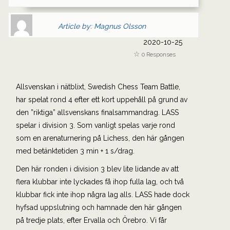
Author
Authors
Article by: Magnus Olsson
Gravatar
link
2020-10-25
is
to
0 Responses
shown
author
here.
website
Clickable
or
Allsvenskan i nätblixt, Swedish Chess Team Battle,
link
other
har spelat rond 4 efter ett kort uppehåll på grund av
to
works.
den ”riktiga” allsvenskans finalsammandrag. LASS
Author
magnus
spelar i division 3. Som vanligt spelas varje rond
page.
som en arenaturnering på Lichess, den här gången
med betänktetiden 3 min + 1 s/drag.
Den här ronden i division 3 blev lite lidande av att
flera klubbar inte lyckades få ihop fulla lag, och två
klubbar fick inte ihop några lag alls. LASS hade dock
hyfsad uppslutning och hamnade den här gången
på tredje plats, efter Ervalla och Örebro. Vi får