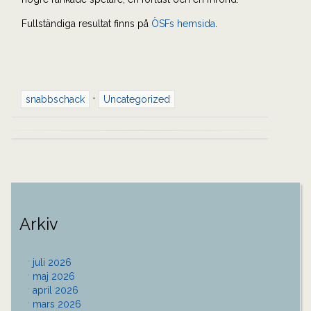
Fullständiga resultat finns på
ÖSFs hemsida
.
•
snabbschack
Uncategorized
Inläggsnavigering
Arkiv
juli 2026
maj 2026
april 2026
mars 2026