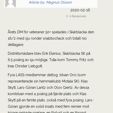
Article by: Magnus Olsson
Gravatar
link
2020-02-16
is
to
0 Responses
shown
author
here.
website
Clickable
or
Årets DM för veteraner 50+ spelades i Skärblacka den
link
other
16/2 med sju ronder snabbschack och totalt nio
to
works.
deltagare.
Author
magnus
Distriktsmästare blev Erik Elenius, Skärblacka SK på
page.
6.5 poäng av sju möjliga. Tvåa kom Tommy Fritz och
trea Christer Liebgott.
Fyra LASS-medlemmar deltog: Istvan Orci (som
representerade sin hemmaklubb Motala SK), Klas
Skytt, Lars-Göran Lantz och Olov Giertz. Av dessa
komIstvan med 4 poäng på fjärde plats och Klas
Skytt på en femte plats, också med fyra poäng. Lars-
Göran gjorde en solid insats med fem remier mot
högre rankade spelare, en förlust och en frirond.