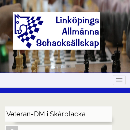
Skip
to
content
Navig
Veteran-DM i Skärblacka
Author
Authors