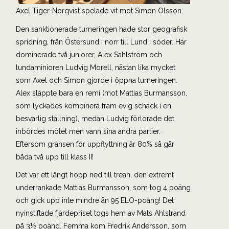
Axel Tiger-Norqvist spelade vit mot Simon Olsson.
Den sanktionerade turneringen hade stor geografisk
spridning, från Östersund i norr till Lund i söder. Här
dominerade två juniorer, Alex Sahlström och
lundaminioren Ludvig Morell, nästan lika mycket
som Axel och Simon gjorde i öppna turneringen.
Alex släppte bara en remi (mot Mattias Burmansson,
som lyckades kombinera fram evig schack i en
besvärlig ställning), medan Ludvig förlorade det
inbördes mötet men vann sina andra partier.
Eftersom gränsen för uppflyttning är 80% så går
båda två upp till klass II!
Det var ett långt hopp ned till trean, den extremt
underrankade Mattias Burmansson, som tog 4 poäng
och gick upp inte mindre än 95 ELO-poäng! Det
nyinstiftade fjärdepriset togs hem av Mats Ahlstrand
på 3½ poäng. Femma kom Fredrik Andersson, som