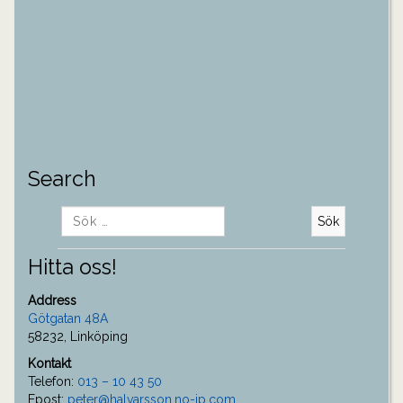
Search
Sök
efter:
Hitta oss!
Address
Götgatan 48A
58232, Linköping
Kontakt
Telefon:
013 – 10 43 50
Epost:
peter@halvarsson.no-ip.com