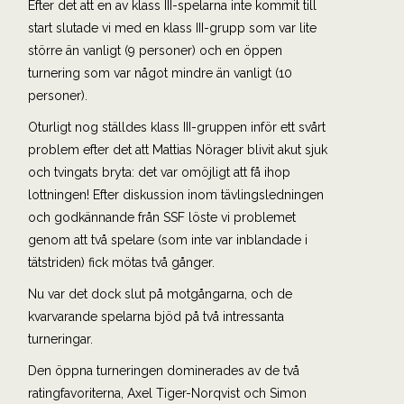
Efter det att en av klass III-spelarna inte kommit till
start slutade vi med en klass III-grupp som var lite
större än vanligt (9 personer) och en öppen
turnering som var något mindre än vanligt (10
personer).
Oturligt nog ställdes klass III-gruppen inför ett svårt
problem efter det att Mattias Nörager blivit akut sjuk
och tvingats bryta: det var omöjligt att få ihop
lottningen! Efter diskussion inom tävlingsledningen
och godkännande från SSF löste vi problemet
genom att två spelare (som inte var inblandade i
tätstriden) fick mötas två gånger.
Nu var det dock slut på motgångarna, och de
kvarvarande spelarna bjöd på två intressanta
turneringar.
Den öppna turneringen dominerades av de två
ratingfavoriterna, Axel Tiger-Norqvist och Simon