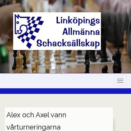
Skip
to
content
Navig
Alex och Axel vann
vårturneringarna