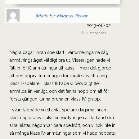
Author
Authors
Article by: Magnus Olsson
Gravatar
link
2019-06-02
is
to
0 Responses
shown
author
here.
website
Clickable
or
Några dagar innan spelstart i vårturneringarna såg
link
other
anmälningsläget väldigt bra ut. Visserligen hade vi
to
works.
fått in för få anmälningar till klass II, men det gjorde
Author
magnus
att den öppna turneringen förstärktes av ett gäng
page.
klass II-spelare. I klass III hade vi betydligt fler
anmälda än vanligt, och det fanns hopp om att för
första gången kunna ordna en klass IV-grupp.
Tyvärr tappade vi ett antal spelare dagarna innan
start: några blev sjuka, en var tvungen att ta hand om
sina hästar, någon var bara speltrött, och vi fick inte in
så många klass IV-anmälningar som vi hade hoppats.