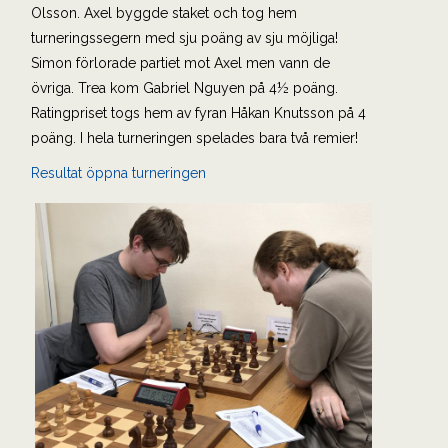
Olsson. Axel byggde staket och tog hem
turneringssegern med sju poäng av sju möjliga!
Simon förlorade partiet mot Axel men vann de
övriga. Trea kom Gabriel Nguyen på 4½ poäng.
Ratingpriset togs hem av fyran Håkan Knutsson på 4
poäng. I hela turneringen spelades bara två remier!
Resultat öppna turneringen