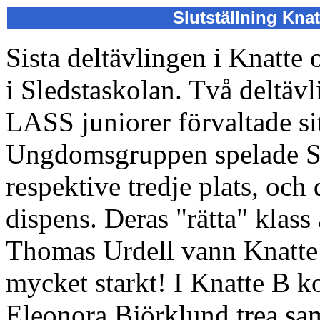
Slutställning Kn
Sista deltävlingen i Knatt
i Sledstaskolan. Två deltävl
LASS juniorer förvaltade si
Ungdomsgruppen spelade Si
respektive tredje plats, och
dispens. Deras "rätta" klass
Thomas Urdell vann Knatte
mycket starkt! I Knatte B 
Eleonora Björklund trea sa