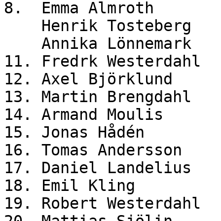
8. Emma Almroth
Henrik Tosteberg
Annika Lönnemark
11. Fredrk Westerda
12. Axel Björklu
13. Martin Brengda
14. Armand Mouli
15. Jonas Hådén
16. Tomas Anderss
17. Daniel Landeli
18. Emil Kling 
19. Robert Westerd