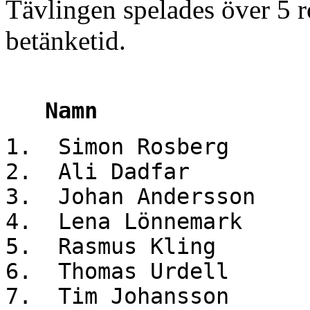
Tävlingen spelades över 5 
betänketid.
Namn Poäng 
1. Simon Rosberg
2. Ali Dadfar 
3. Johan Andersso
4. Lena Lönnemar
5. Rasmus Kling
6. Thomas Urdell
7. Tim Johansson