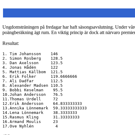
Ungdomsträningen på fredagar har haft säsongsavslutning. Under våre
poängberäkning ägt rum. En viktig princip är dock att närvaro premier
Resultat:
1. Tim Johansson 146
2. Simon Rosberg 128.5
3. Dan Axelsson 123.5
4. Jonas Hådén 122
5. Mattias Källbom 121.5
6. Erik Folker 119.6666666
7. Ali Dadfar 112.5
8. Alexander Madsen 110.5
9. Bobbi Keselman 95.5
10.Johan Andersson 76.5
11.Thomas Urdell 72
12.Erik Andersson 64.833333333
13.Annika Lönnemark 59.33333333333
14.Lena Lönnemark 38.3333333
15.Rasmus Kling 31.33333333
16.Armand Moulis 23
17.Ove Nyhlén 4