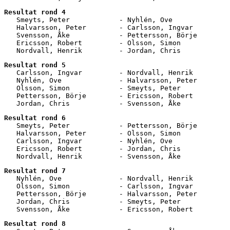
Resultat rond 4
   Smeyts, Peter            - Nyhlén, Ove              
   Halvarsson, Peter        - Carlsson, Ingvar         
   Svensson, Åke            - Pettersson, Börje        
   Ericsson, Robert         - Olsson, Simon            
   Nordvall, Henrik         - Jordan, Chris            
Resultat rond 5
   Carlsson, Ingvar         - Nordvall, Henrik         
   Nyhlén, Ove              - Halvarsson, Peter        
   Olsson, Simon            - Smeyts, Peter            
   Pettersson, Börje        - Ericsson, Robert         
   Jordan, Chris            - Svensson, Åke            
Resultat rond 6
   Smeyts, Peter            - Pettersson, Börje        
   Halvarsson, Peter        - Olsson, Simon            
   Carlsson, Ingvar         - Nyhlén, Ove              
   Ericsson, Robert         - Jordan, Chris            
   Nordvall, Henrik         - Svensson, Åke            
Resultat rond 7
   Nyhlén, Ove              - Nordvall, Henrik         
   Olsson, Simon            - Carlsson, Ingvar         
   Pettersson, Börje        - Halvarsson, Peter        
   Jordan, Chris            - Smeyts, Peter            
   Svensson, Åke            - Ericsson, Robert         
Resultat rond 8