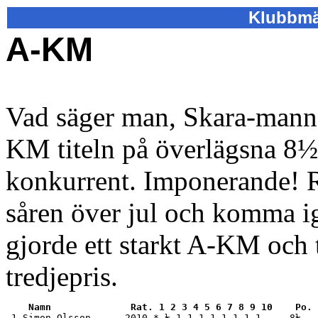
Klubbmä
A-KM
Vad säger man, Skara-mann
KM titeln på överlägsna 8½ 
konkurrent. Imponerande! Ro
såren över jul och komma i
gjorde ett starkt A-KM och 
tredjepris.
   Namn              Rat. 1 2 3 4 5 6 7 8 9 10    Po. 
 1 Simon Olsson      2010 * ½ 1 1 1 1 1 1 1 1     8½   