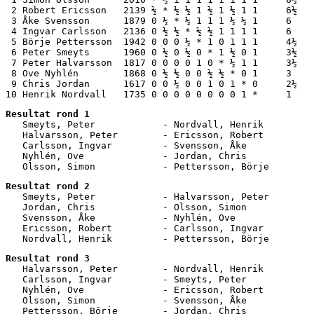
 2 Robert Ericsson   2139 ½ * ½ ½ 1 ½ 1 ½ 1 1     6½   
 3 Åke Svensson      1879 0 ½ * ½ 1 1 1 ½ ½ 1     6    
 4 Ingvar Carlsson   2136 0 ½ ½ * ½ ½ 1 1 1 1     6    
 5 Börje Pettersson  1942 0 0 0 ½ * 1 0 1 1 1     4½   
 6 Peter Smeyts      1960 0 ½ 0 ½ 0 * 1 ½ 0 1     3½   
 7 Peter Halvarsson  1817 0 0 0 0 1 0 * ½ 1 1     3½   
 8 Ove Nyhlén        1868 0 ½ ½ 0 0 ½ ½ * 0 1     3    
 9 Chris Jordan      1617 0 0 ½ 0 0 1 0 1 * 0     2½   
10 Henrik Nordvall   1735 0 0 0 0 0 0 0 0 1 *     1    
Resultat rond 1
   Smeyts, Peter            - Nordvall, Henrik         
   Halvarsson, Peter        - Ericsson, Robert         
   Carlsson, Ingvar         - Svensson, Åke            
   Nyhlén, Ove              - Jordan, Chris            
   Olsson, Simon            - Pettersson, Börje        
Resultat rond 2
   Smeyts, Peter            - Halvarsson, Peter        
   Jordan, Chris            - Olsson, Simon            
   Svensson, Åke            - Nyhlén, Ove              
   Ericsson, Robert         - Carlsson, Ingvar         
   Nordvall, Henrik         - Pettersson, Börje        
Resultat rond 3
   Halvarsson, Peter        - Nordvall, Henrik         
   Carlsson, Ingvar         - Smeyts, Peter            
   Nyhlén, Ove              - Ericsson, Robert         
   Olsson, Simon            - Svensson, Åke            
   Pettersson, Börje        - Jordan, Chris            