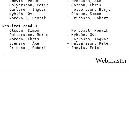
   Smeyts, Peter            - Svensson, Åke            
   Halvarsson, Peter        - Jordan, Chris            
   Carlsson, Ingvar         - Pettersson, Börje        
   Nyhlén, Ove              - Olsson, Simon            
   Nordvall, Henrik         - Ericsson, Robert         
Resultat rond 9
   Olsson, Simon            - Nordvall, Henrik         
   Pettersson, Börje        - Nyhlén, Ove              
   Jordan, Chris            - Carlsson, Ingvar         
   Svensson, Åke            - Halvarsson, Peter        
   Ericsson, Robert         - Smeyts, Peter            
Webmaster