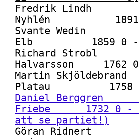
Fredrik Lindh 2
Nyhlén 1891 
Svante Wedin 19
Elb 1859 0 -
Richard Strobl 1
Halvarsson 1762 0
Martin Skjöldebrand
Platau 1758 1
Daniel Berggren 1
Friebe 1732 0 - 1 
att se partiet!)
Göran Ridnert 18