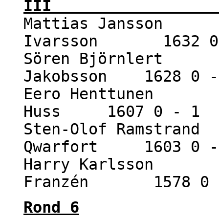
III 0 -
Mattias Jansson 1
Ivarsson 1632 0 
Sören Björnlert 1
Jakobsson 1628 0 -
Eero Henttunen 14
Huss 1607 0 - 1
Sten-Olof Ramstrand
Qwarfort 1603 0 -
Harry Karlsson 1
Franzén 1578 0 
Rond 6