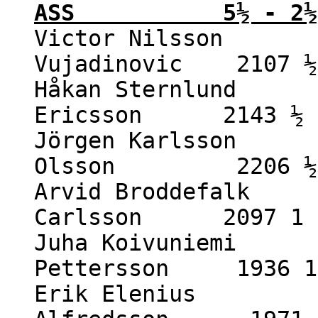
ASS 5½ - 2½
Victor Nilsson 2
Vujadinovic 2107 ½
Håkan Sternlund 2
Ericsson 2143 ½ 
Jörgen Karlsson 2
Olsson 2206 ½ 
Arvid Broddefalk 2
Carlsson 2097 1 
Juha Koivuniemi 1
Pettersson 1936 1
Erik Elenius 19