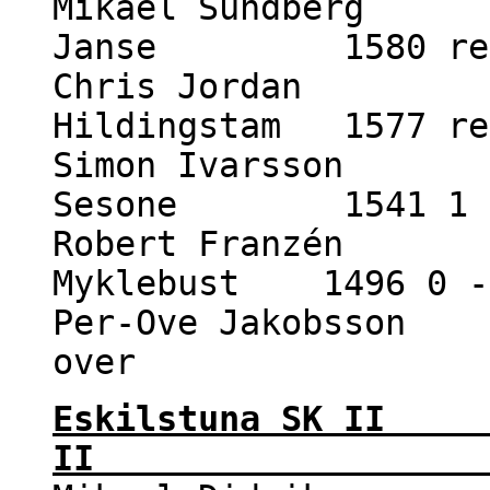
Mikael Sundberg 1
Janse 1580 re
Chris Jordan 16
Hildingstam 1577 re
Simon Ivarsson 1
Sesone 1541 1 
Robert Franzén 1
Myklebust 1496 0 -
Per-Ove Jakobsson 
over 1 - 0
Eskilstuna SK 
II 5 -