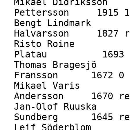
Mikael Didriksson 
Pettersson 1915 1
Bengt Lindmark 1
Halvarsson 1827 r
Risto Roine 18
Platau 1693 1
Thomas Bragesjö 1
Fransson 1672 0 
Mikael Varis 17
Andersson 1670 re
Jan-Olof Ruuska 1
Sundberg 1645 re
Leif Söderblom 1