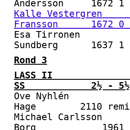
Andersson 1672 1 
Kalle Vestergren 1
Fransson 1672 0 
Esa Tirronen 17
Sundberg 1637 1 
Rond 3
LASS II - 
SS 2½ - 5½
Ove Nyhlén 189
Hage 2110 remi
Michael Carlsson 
Borg 1961 r