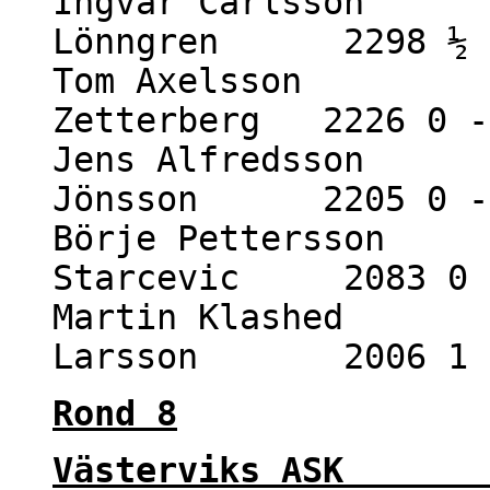
Ingvar Carlsson 2
Lönngren 2298 ½ 
Tom Axelsson 19
Zetterberg 2226 0 -
Jens Alfredsson 1
Jönsson 2205 0 -
Börje Pettersson 1
Starcevic 2083 0 
Martin Klashed 1
Larsson 2006 1 
Rond 8
Västerviks ASK