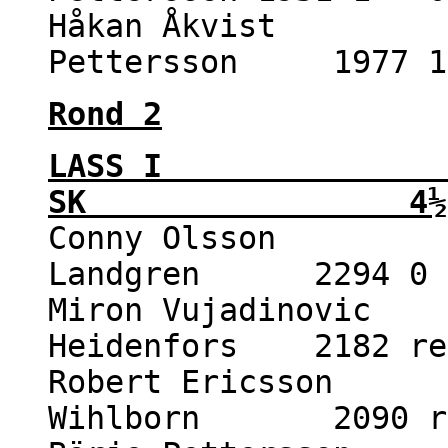
Håkan Åkvist 20
Pettersson 1977 1
Rond 2
LASS I -
SK 4½ - 
Conny Olsson 22
Landgren 2294 0 
Miron Vujadinovic 
Heidenfors 2182 re
Robert Ericsson 2
Wihlborn 2090 r