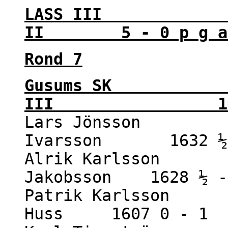
LASS III - K
II 5 - 0 p g a 
Rond 7
Gusums SK 
III 1½ -
Lars Jönsson 17
Ivarsson 1632 ½ 
Alrik Karlsson 1
Jakobsson 1628 ½ -
Patrik Karlsson 1
Huss 1607 0 - 1