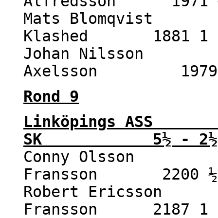
Alfredsson 1971 ½
Mats Blomqvist 1
Klashed 1881 1 
Johan Nilsson 1
Axelsson 1979 
Rond 9
Linköpings ASS
SK 5½ - 2½
Conny Olsson 22
Fransson 2200 ½ 
Robert Ericsson 2
Fransson 2187 1 