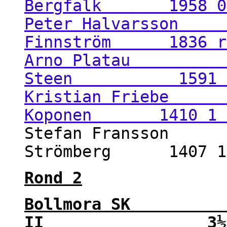
Bergfalk 1958 0 
Peter Halvarsson 
Finnström 1836 r
Arno Platau 17
Steen 1591 1
Kristian Friebe 1
Koponen 1410 1 
Stefan Fransson 1
Strömberg 1407 1
Rond 2
Bollmora SK
II 3½ - 